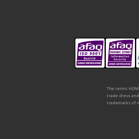
The terms HDMI
trade dress an
trademarks of H