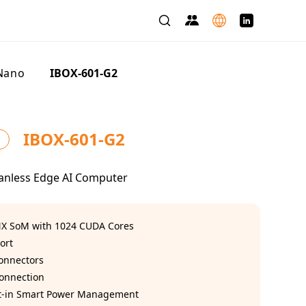
Nano
>
IBOX-601-G2
IBOX-601-G2
anless Edge AI Computer
NX SoM with 1024 CUDA Cores
ort
Connectors
Connection
ilt-in Smart Power Management