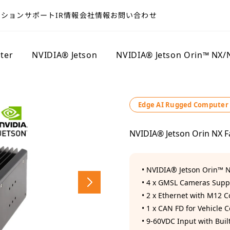
ーション
サポート
IR情報
会社情報
お問い合わせ
ter
>
NVIDIA® Jetson
>
NVIDIA® Jetson Orin™ NX/
Edge AI Rugged Computer
NVIDIA® Jetson Orin NX F
• NVIDIA® Jetson Orin™ 
• 4 x GMSL Cameras Supp
• 2 x Ethernet with M12 
• 1 x CAN FD for Vehicle 
• 9-60VDC Input with Bu