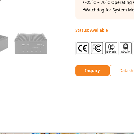
• -25°C ~ 70°C Operating
•Watchdog for System Mo
Status: Available
Inquiry
Datash