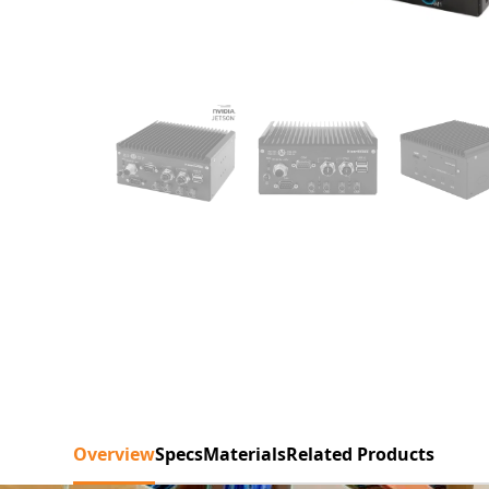
Overview
Specs
Materials
Related Products